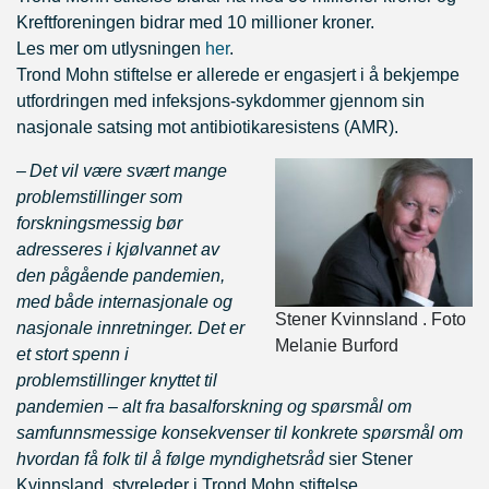
Kreftforeningen bidrar med 10 millioner kroner.
Les mer om utlysningen
her
.
Trond Mohn stiftelse er allerede er engasjert i å bekjempe
utfordringen med infeksjons-sykdommer gjennom sin
nasjonale satsing mot antibiotikaresistens (AMR).
–
Det vil være svært mange
problemstillinger som
forskningsmessig bør
adresseres i kjølvannet av
den pågående pandemien,
med både internasjonale og
Stener Kvinnsland . Foto
nasjonale innretninger. Det er
Melanie Burford
et stort spenn i
problemstillinger knyttet til
pandemien – alt fra basalforskning og spørsmål om
samfunnsmessige konsekvenser til konkrete spørsmål om
hvordan få folk til å følge myndighetsråd
sier Stener
Kvinnsland, styreleder i Trond Mohn stiftelse.