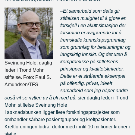
–
Et samarbeid
som dette gir
stiftelsen mulighet til å gjøre en
forskjell i en akutt situasjon der
forskning er avgjørende for å
fremskaffe kunnskapsgrunnlag
som grunnlag for beslutninger og
langsiktig innsikt. Og det uten å
kompromisse på stiftelsens
Sveinung Hole, daglig
prinsipper og kvalitetskriterier.
leder i Trond Mohn
Dette er et strålende eksempel
stiftelse. Foto: Paul S.
på offentlig, privat, ideelt
Amundsen/TFS
samarbeid som jeg håper andre
også vil se nytten av å bli med på,
sier daglig leder i Trond
Mohn stiftelse Sveinung Hole
I søknadsbunken ligger flere forskningsprosjekter som
omhandler sårbare pasientgrupper og kreftpasienter.
Kreftforeningen bidrar derfor med inntil 10 millioner kroner i
støtte.