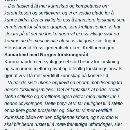
–
Det haster å få mer kunnskap og kompetanse om
koronakrisen og smittevern, og vi er veldig glade for å
kunne bidra. Det er viktig for oss å finansiere forskning som
er relevant for sårbare grupper, som kreftpasienter. Vi har
stor tro på at denne forskningen vil gi oss viktige svar og
komme de de mest utsatte blant oss til gode
, sier Ingrid
Stenstadvold Ross, generalsekretær i Kreftforeningen.
Samarbeid med Norges forskningsråd
Koronapandemien synliggjør et stort behov for forskning,
og samarbeid mellom privat og offentlig forskningsinnsats
gjør at vi vil få mer verdifull kunnskap på kortere tid.
–
Vi har de siste ukene opplevd en enorm mobilisering fra
norske forskningsmiljøer. Det er fantastisk at både Trond
Mohn stiftelse og Kreftforeningen bidrar med midler inn i
denne utlysningen. Dette betyr at vi får mulighet til å støtte
enda flere gode prosjekter og. Slik får vi mer verdifull
kunnskap både om den pågående krisen, og hvordan vi
skal blir bedre rustet til å møte fremtidige utfordringer
, sier