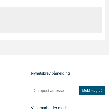
Nyhetsbrev påmelding
E
Meld meg på
p
o
s
t
Vi samarbeider med: