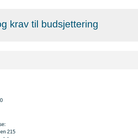
g krav til budsjettering
50
se:
gen 215