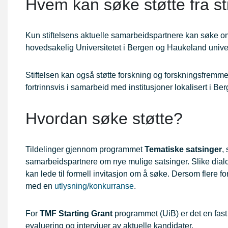
Hvem kan søke støtte fra st
Kun stiftelsens aktuelle samarbeidspartnere kan søke om 
hovedsakelig Universitetet i Bergen og Haukeland unive
Stiftelsen kan også støtte forskning og forskningsfremme
fortrinnsvis i samarbeid med institusjoner lokalisert i Be
Hvordan søke støtte?
Tildelinger gjennom programmet
Tematiske satsinger
,
samarbeidspartnere om nye mulige satsinger. Slike dialoger
kan lede til formell invitasjon om å søke. Dersom flere fo
med en
utlysning/konkurranse
.
For
TMF Starting Grant
programmet (UiB) er det en fas
evaluering og intervjuer av aktuelle kandidater.