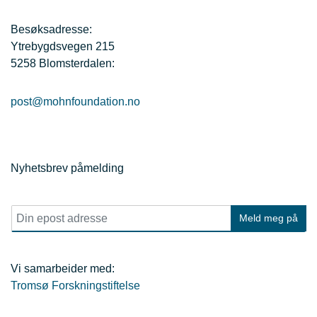
Besøksadresse:
Ytrebygdsvegen 215
5258 Blomsterdalen:
post@mohnfoundation.no
Nyhetsbrev påmelding
E
Meld meg på
p
o
s
t
Vi samarbeider med:
*
Tromsø Forskningstiftelse