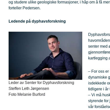
og studere ulike geologiske formasjoner, i håp om å få
forteller Pedersen.
Ledende på dyphavsforskning
Dyphavsforsk
havområdene 
senter med ø
gjennomføre 
kartlegging 
– For oss er
dynamiske ge
Leder av Senter for Dyphavsforskning
isdekkede om
Steffen Leth Jørgensen
tidligere i å
Foto Melanie Burford
– Vi må husk
styrende for
vår forståel