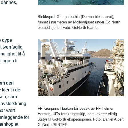
 dannes,
Blekksprut Grimpoteuthis (Dumbo-blekksprut),
funnet i nærheten av Molloydjupet under Go North
ekspedisjonen Foto: GoNorth teamet
de dype
 tverrfaglig
ulighet til å
logien til
 om den
kjent i de
nsen, som
phavsforskning.
FF Kronprins Haakon får besøk av FF Helmer
har vært
Hansen, UiTs forskningsskip, som leverer viktig
unnleggende for
utstyr til GoNorth ekspedisjonen. Foto: Daniel Albert
menkoplet
GoNorth /SINTEF