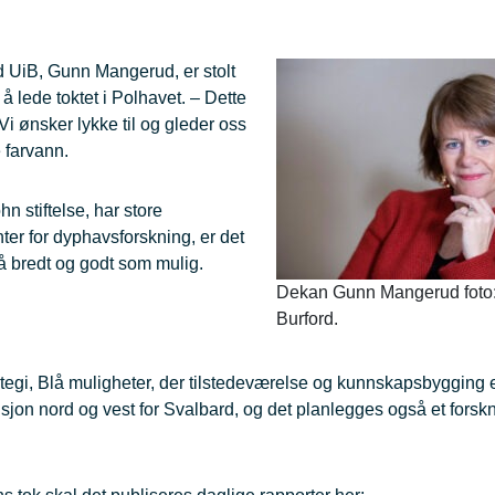
d UiB, Gunn Mangerud, er stolt
 lede toktet i Polhavet. – Dette
i ønsker lykke til og gleder oss
e farvann.
 stiftelse, har store
nter for dyphavsforskning, er det
å bredt og godt som mulig.
Dekan Gunn Mangerud foto:
Burford.
egi, Blå muligheter, der tilstedeværelse og kunnskapsbygging 
sjon nord og vest for Svalbard, og det planlegges også et forskn