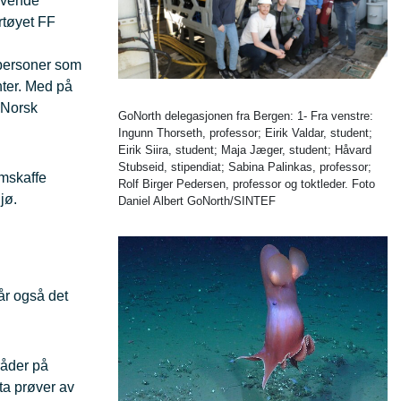
revende
rtøyet FF
 personer som
nter. Med på
 Norsk
GoNorth delegasjonen fra Bergen: 1- Fra venstre:
Ingunn Thorseth, professor; Eirik Valdar, student;
Eirik Siira, student; Maja Jæger, student; Håvard
Stubseid, stipendiat; Sabina Palinkas, professor;
emskaffe
Rolf Birger Pedersen, professor og toktleder. Foto
jø.
Daniel Albert GoNorth/SINTEF
år også det
råder på
ta prøver av