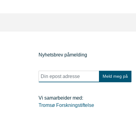
Nyhetsbrev påmelding
E
Meld meg på
p
o
s
t
Vi samarbeider med:
*
Tromsø Forskningstiftelse