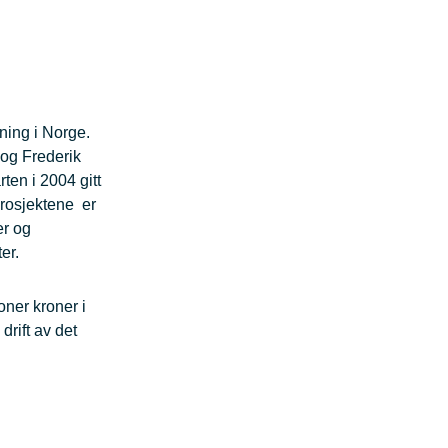
kning i Norge.
 og Frederik
ten i 2004 gitt
Prosjektene er
er og
er.
oner kroner i
drift av det