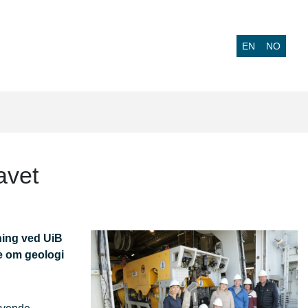
EN
NO
avet
ning ved UiB
de om geologi