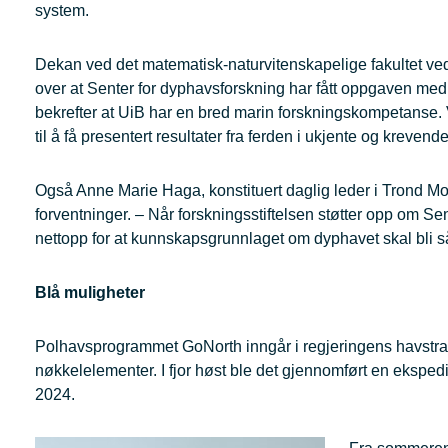
system.
Dekan ved det matematisk-naturvitenskapelige fakultet ve
over at Senter for dyphavsforskning har fått oppgaven med å
bekrefter at UiB har en bred marin forskningskompetanse. V
til å få presentert resultater fra ferden i ukjente og krevend
Også Anne Marie Haga, konstituert daglig leder i Trond Mohn
forventninger. – Når forskningsstiftelsen støtter opp om Se
nettopp for at kunnskapsgrunnlaget om dyphavet skal bli s
Blå muligheter
Polhavsprogrammet GoNorth inngår i regjeringens havstrat
nøkkelelementer. I fjor høst ble det gjennomført en ekspedi
2024.