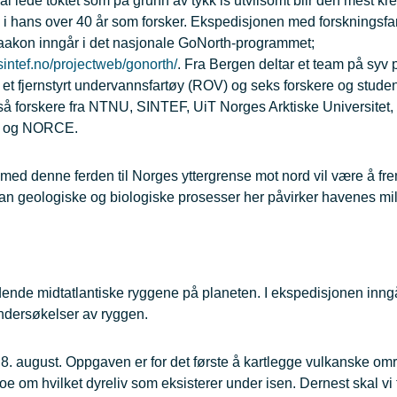
l lede toktet som på grunn av tykk is utvilsomt blir den mest k
i hans over 40 år som forsker. Ekspedisjonen med forskningsfa
aakon inngår i det nasjonale GoNorth-programmet;
sintef.no/projectweb/gonorth/
. Fra Bergen deltar et team på syv
 et fjernstyrt undervannsfartøy (ROV) og seks forskere og stude
så forskere fra NTNU, SINTEF, UiT Norges Arktiske Universitet,
tt og NORCE.
med denne ferden til Norges yttergrense mot nord vil være å fr
n geologiske og biologiske prosesser her påvirker havenes mil
ende midtatlantiske ryggene på planeten. I ekspedisjonen inng
ndersøkelser av ryggen.
ur 8. august. Oppgaven er for det første å kartlegge vulkanske om
e om hvilket dyreliv som eksisterer under isen. Dernest skal vi 