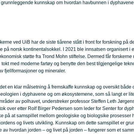
 mer grunnleggende kunnskap om hvordan havbunnen i dyphavene
erne ved UiB har de siste tiårene stått i front for forskning på 
på norsk kontinentalsokkel. I 2021 ble innsatsen organisert i et
konomisk støtte fra Trond Mohn stiftelse. Dermed får forskerne m
tokt med moderne fartøy og benytte den best tilgjengelige tekno
av fjellformasjoner og mineraler.
 det en klar målsetning å fremskaffe kunnskap og oversikt både
ologien i dyphavene og om økosystemene, som så langt er lite 
råder av polhavet, understreker professor Steffen Leth Jørge
r tok over etter Rolf Birger Pedersen som leder for Senter for dy
e på at samspillet mellom geologiske og biologsike prosesser 
 jordens og livets utvikling. Kunnskap om dette samspillet er gr
se av hvordan jorden – og livet på jorden – fungerer som et sam