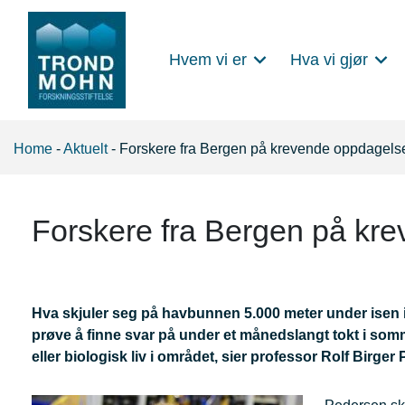
Hvem vi er
Hva vi gjør
Main Navigation
Home
-
Aktuelt
-
Forskere fra Bergen på krevende oppdagelse
Forskere fra Bergen på kre
Hva skjuler seg på havbunnen 5.000 meter under isen i
prøve å finne svar på under et månedslangt tokt i somme
eller biologisk liv i området, sier professor Rolf Birge