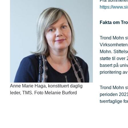
Fra sommerens
https://www.si
Fakta om Tro
Trond Mohn sti
Virksomheten 
Mohn. Stiftels
støtte til ove
basert på uni
prioritering av
Anne Marie Haga, konstituert daglig
Trond Mohn sti
leder, TMS. Foto Melanie Burford
perioden 2021 
tverrfaglige fo