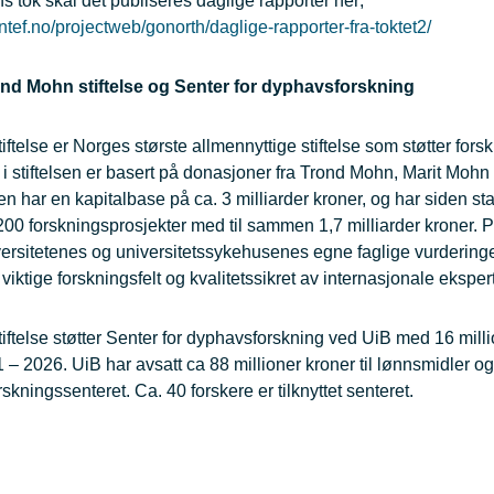
 tok skal det publiseres daglige rapporter her;
ntef.no/projectweb/gonorth/daglige-rapporter-fra-toktet2/
nd Mohn stiftelse og Senter for dyphavsforskning
ftelse er Norges største allmennyttige stiftelse som støtter fors
i stiftelsen er basert på donasjoner fra Trond Mohn, Marit Mohn
en har en kapitalbase på ca. 3 milliarder kroner, og har siden star
r 200 forskningsprosjekter med til sammen 1,7 milliarder kroner. 
versitetenes og universitetssykehusenes egne faglige vurdering
 viktige forskningsfelt og kvalitetssikret av internasjonale ekspert
ftelse støtter Senter for dyphavsforskning ved UiB med 16 milli
– 2026. UiB har avsatt ca 88 millioner kroner til lønnsmidler og 
rskningssenteret. Ca. 40 forskere er tilknyttet senteret.