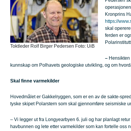
Pedersen ska
operasjonen 
Kronprins H
https://www.
skal operere
ferden er og
Polarinstitu
Toktleder Rolf Birger Pedersen Foto: UiB
–
Hensikten 
kunnskap om Polhavets geologiske utvikling, og om hvorda
Skal finne varmekilder
Hovedmålet er Gakkelryggen, som er en av de sakte-spred
tyske skipet Polarstern som skal gjennomføre seismiske u
– Vi legger ut fra Longyearbyen 6. juli og har planlagt ret
havbunnen og lete etter varmekilder som kan fortelle oss no