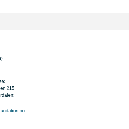
50
se:
gen 215
rdalen:
undation.no