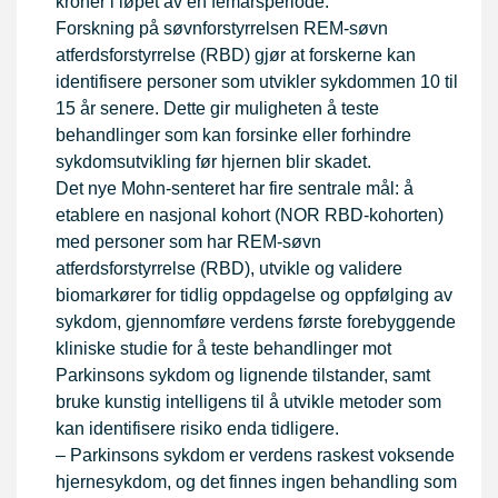
kroner i løpet av en femårsperiode.
Forskning på søvnforstyrrelsen REM-søvn
atferdsforstyrrelse (RBD) gjør at forskerne kan
identifisere personer som utvikler sykdommen 10 til
15 år senere. Dette gir muligheten å teste
behandlinger som kan forsinke eller forhindre
sykdomsutvikling før hjernen blir skadet.
Det nye Mohn-senteret har fire sentrale mål: å
etablere en nasjonal kohort (NOR RBD-kohorten)
med personer som har REM-søvn
atferdsforstyrrelse (RBD), utvikle og validere
biomarkører for tidlig oppdagelse og oppfølging av
sykdom, gjennomføre verdens første forebyggende
kliniske studie for å teste behandlinger mot
Parkinsons sykdom og lignende tilstander, samt
bruke kunstig intelligens til å utvikle metoder som
kan identifisere risiko enda tidligere.
– Parkinsons sykdom er verdens raskest voksende
hjernesykdom, og det finnes ingen behandling som