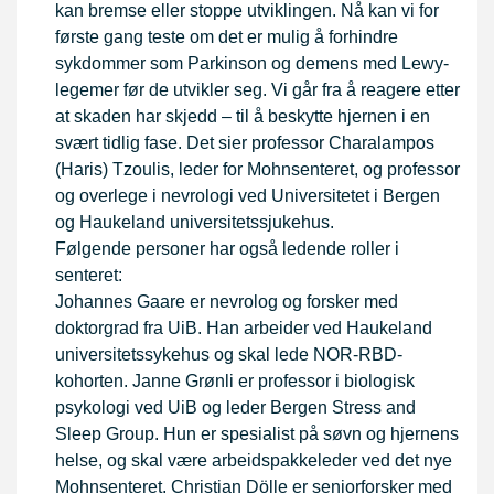
kan bremse eller stoppe utviklingen. Nå kan vi for
første gang teste om det er mulig å forhindre
sykdommer som Parkinson og demens med Lewy-
legemer før de utvikler seg. Vi går fra å reagere etter
at skaden har skjedd – til å beskytte hjernen i en
svært tidlig fase. Det sier professor Charalampos
(Haris) Tzoulis, leder for Mohnsenteret, og professor
og overlege i nevrologi ved Universitetet i Bergen
og Haukeland universitetssjukehus.
Følgende personer har også ledende roller i
senteret:
Johannes Gaare er nevrolog og forsker med
doktorgrad fra UiB. Han arbeider ved Haukeland
universitetssykehus og skal lede NOR-RBD-
kohorten. Janne Grønli er professor i biologisk
psykologi ved UiB og leder Bergen Stress and
Sleep Group. Hun er spesialist på søvn og hjernens
helse, og skal være arbeidspakkeleder ved det nye
Mohnsenteret. Christian Dölle er seniorforsker med