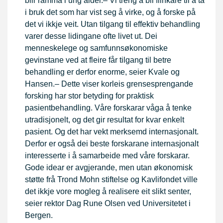
blir ramma i ung alder.– Vi treng å bli flinkare til å ta
i bruk det som har vist seg å virke, og å forske på
det vi ikkje veit. Utan tilgang til effektiv behandling
varer desse lidingane ofte livet ut. Dei
menneskelege og samfunnsøkonomiske
gevinstane ved at fleire får tilgang til betre
behandling er derfor enorme, seier Kvale og
Hansen.– Dette viser korleis grensesprengande
forsking har stor betyding for praktisk
pasientbehandling. Våre forskarar våga å tenke
utradisjonelt, og det gir resultat for kvar enkelt
pasient. Og det har vekt merksemd internasjonalt.
Derfor er også dei beste forskarane internasjonalt
interesserte i å samarbeide med våre forskarar.
Gode idear er avgjerande, men utan økonomisk
støtte frå Trond Mohn stiftelse og Kavlifondet ville
det ikkje vore mogleg å realisere eit slikt senter,
seier rektor Dag Rune Olsen ved Universitetet i
Bergen.