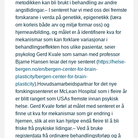
metodikken kan bli brukt i behandling av andre
angstlidingar.– I senteret har vi med oss dei fremste
forskarane i verda på genetikk, epigenetikk (læra
om korleis både arv og miljø formar oss) og
hjerneavbilding, og målet er å identifisere kva for
mekanismar som kan forklare variasjonar i
behandlingseffekten hos ulike pasientar, seier
psykolog Gerd Kvale som saman med professor
Bjarne Hansen leiar det nye senteret (
https://helse-
bergen.no/en/bergen-center-for-brain-
plasticity/bergen-center-for-brain-
plasticity
).Hovudsamarbeidspartnar for det nye
forskingssenteret er McLean Hospital som i fleire år
er blitt rangert som USAs fremste innan psykisk
helse. Gerd Kvale fortel at målet med senteret er å
finne ut kva for mekanismar som gir endring i
hjernen, slik at ein kan hjelpe endå fleire til å bli
friske frå psykiske lidingar.– Ved å bruke
registerdata frå ordinære behandlingsforløp og å