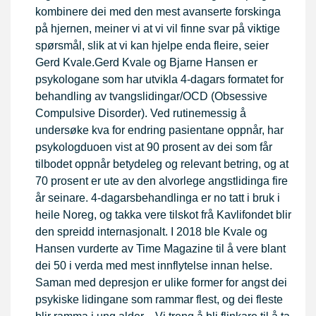
kombinere dei med den mest avanserte forskinga
på hjernen, meiner vi at vi vil finne svar på viktige
spørsmål, slik at vi kan hjelpe enda fleire, seier
Gerd Kvale.Gerd Kvale og Bjarne Hansen er
psykologane som har utvikla 4-dagars formatet for
behandling av tvangslidingar/OCD (Obsessive
Compulsive Disorder). Ved rutinemessig å
undersøke kva for endring pasientane oppnår, har
psykologduoen vist at 90 prosent av dei som får
tilbodet oppnår betydeleg og relevant betring, og at
70 prosent er ute av den alvorlege angstlidinga fire
år seinare. 4-dagarsbehandlinga er no tatt i bruk i
heile Noreg, og takka vere tilskot frå Kavlifondet blir
den spreidd internasjonalt. I 2018 ble Kvale og
Hansen vurderte av Time Magazine til å vere blant
dei 50 i verda med mest innflytelse innan helse.
Saman med depresjon er ulike former for angst dei
psykiske lidingane som rammar flest, og dei fleste