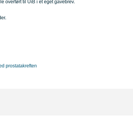
 overført til UiB i et eget gavebrev.
der.
ed prostatakreften