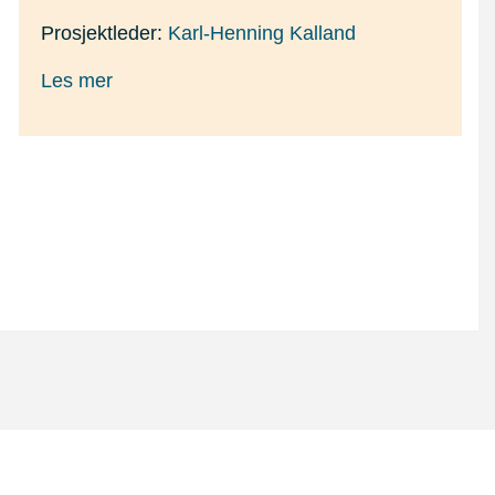
Prosjektleder:
Karl-Henning Kalland
Les mer