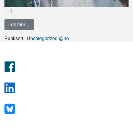
[…]
Les mer…
Publisert i
Uncategorized @no