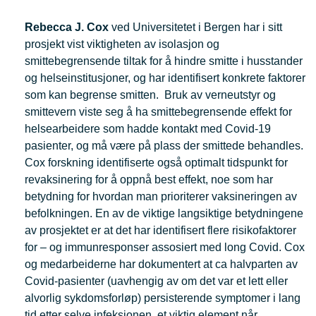
Rebecca J. Cox
ved Universitetet i Bergen har i sitt
prosjekt vist viktigheten av isolasjon og
smittebegrensende tiltak for å hindre smitte i husstander
og helseinstitusjoner, og har identifisert konkrete faktorer
som kan begrense smitten. Bruk av verneutstyr og
smittevern viste seg å ha smittebegrensende effekt for
helsearbeidere som hadde kontakt med Covid-19
pasienter, og må være på plass der smittede behandles.
Cox forskning identifiserte også optimalt tidspunkt for
revaksinering for å oppnå best effekt, noe som har
betydning for hvordan man prioriterer vaksineringen av
befolkningen. En av de viktige langsiktige betydningene
av prosjektet er at det har identifisert flere risikofaktorer
for – og immunresponser assosiert med long Covid. Cox
og medarbeiderne har dokumentert at ca halvparten av
Covid-pasienter (uavhengig av om det var et lett eller
alvorlig sykdomsforløp) persisterende symptomer i lang
tid etter selve infeksjonen, et viktig element når