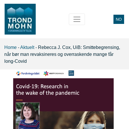
NO
Main Navigation
Home
-
Aktuelt
-
Rebecca J. Cox, UiB: Smittebegrensing,
når bør man revaksineres og overraskende mange får
long-Covid