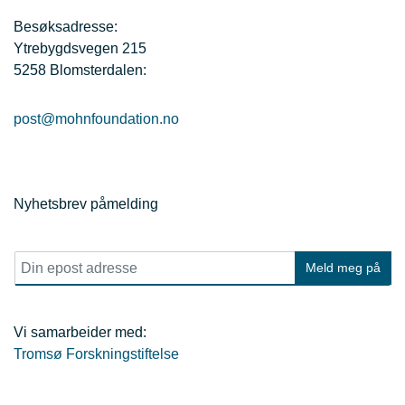
Besøksadresse:
Ytrebygdsvegen 215
5258 Blomsterdalen:
post@mohnfoundation.no
Nyhetsbrev påmelding
E
Meld meg på
p
o
s
t
Vi samarbeider med:
*
Tromsø Forskningstiftelse