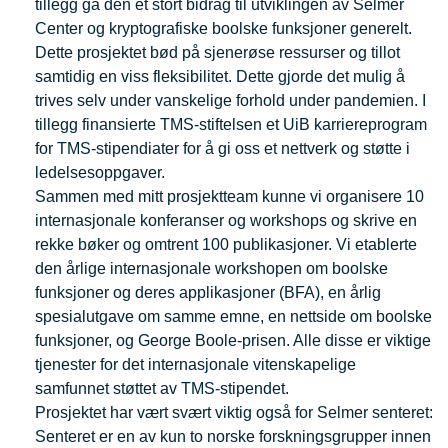
tillegg ga den et stort bidrag til utviklingen av Selmer
Center og kryptografiske boolske funksjoner generelt.
Dette prosjektet bød på sjenerøse ressurser og tillot
samtidig en viss fleksibilitet. Dette gjorde det mulig å
trives selv under vanskelige forhold under pandemien. I
tillegg finansierte TMS-stiftelsen et UiB karriereprogram
for TMS-stipendiater for å gi oss et nettverk og støtte i
ledelsesoppgaver.
Sammen med mitt prosjektteam kunne vi organisere 10
internasjonale konferanser og workshops og skrive en
rekke bøker og omtrent 100 publikasjoner. Vi etablerte
den årlige internasjonale workshopen om boolske
funksjoner og deres applikasjoner (BFA), en årlig
spesialutgave om samme emne, en nettside om boolske
funksjoner, og George Boole-prisen. Alle disse er viktige
tjenester for det internasjonale vitenskapelige
samfunnet støttet av TMS-stipendet.
Prosjektet har vært svært viktig også for Selmer senteret:
Senteret er en av kun to norske forskningsgrupper innen