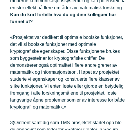
moderne kommunikasjonssystemer og kan potensielt ha
en stor effekt på flere områder av matematisk forskning.
Kan du kort fortelle hva du og dine kollegaer har
funnet ut?
«Prosjektet var dedikert til optimale boolske funksjoner,
det vil si boolske funksjoner med optimale
kryptografiske egenskaper. Disse funksjonene brukes
som byggesteiner for kryptografiske chiffer. De
demonstrerer også optimalitet i flere andre grener av
matematikk og informasjonsteori. I løpet av prosjektet
studerte vi egenskaper og konstruerte flere klasser av
slike funksjoner. Vi enten løste eller gjorde en betydelig
fremgang i alle forskningsmålene til prosjektet, løste
langvarige åpne problemer som er av interesse for både
kryptografi og matematikk.»
3)Omtrent samtidig som TMS-prosjektet startet opp ble
du oppnevnt som leder for «Selmer Center in Secure