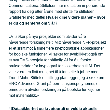
Communication». Stiftelsen har mottatt en imponerende
rapport fra deg etter årene med støtte fra stiftelsen.
Gratulerer med dette!
Hva er dine videre planer – hvor
er du og senteret om 5 år?
«Vi søker på nye prosjekter som utvider våre
nåværende forskningsfelt. Mitt nåværende NFR-prosjekt
er et skritt mot å finne flere kryptografiske applikasjoner
for boolske funksjoner. Vi søker for øyeblikket også om
et nytt TMS-prosjekt for pålitelig AI for å utforske
bruksområder for kryptografi for sikkerheten til AI. Det
ville være en flott mulighet til å fortsette å jobbe med
Trond Mohn Stiftelse. I tillegg planlegger jeg å søke om
ERC Advanced Grant på permutasjonspolynomer, et
emne som utvider forskningen på boolske funksjoner
mot matematikk.»
4)
Datasikkerhet og kryptografi er veldig aktuelle