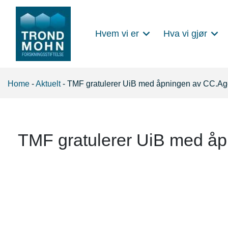
Hvem vi er
Hva vi gjør
Main Navigation
Home
-
Aktuelt
-
TMF gratulerer UiB med åpningen av CC.Age
TMF gratulerer UiB med åp