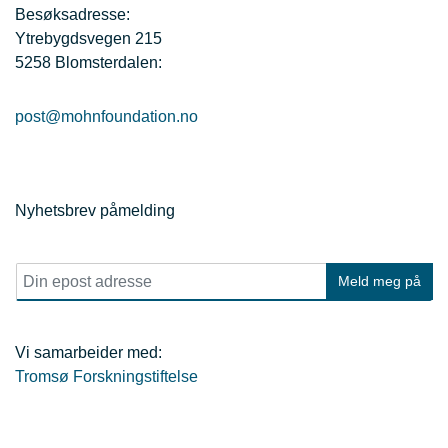
Besøksadresse:
Ytrebygdsvegen 215
5258 Blomsterdalen:
post@mohnfoundation.no
Nyhetsbrev påmelding
E
Meld meg på
p
o
s
t
Vi samarbeider med:
*
Tromsø Forskningstiftelse